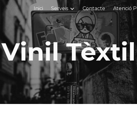
Inici
Serveis
Contacte
Atenció P
ip to main content
Skip to navigat
Vinil Tèxtil